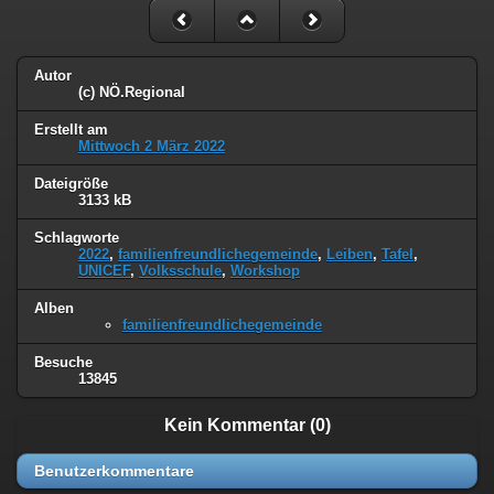
Autor
(c) NÖ.Regional
Erstellt am
Mittwoch 2 März 2022
Dateigröße
3133 kB
Schlagworte
2022
,
familienfreundlichegemeinde
,
Leiben
,
Tafel
,
UNICEF
,
Volksschule
,
Workshop
Alben
familienfreundlichegemeinde
Besuche
13845
Kein Kommentar (0)
Benutzerkommentare