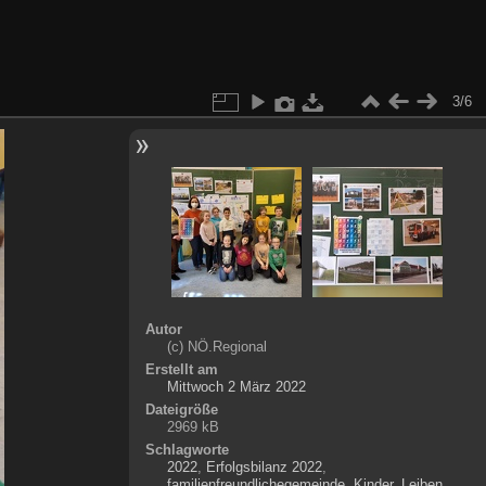
3/6
Autor
(c) NÖ.Regional
Erstellt am
Mittwoch 2 März 2022
Dateigröße
2969 kB
Schlagworte
2022
,
Erfolgsbilanz 2022
,
familienfreundlichegemeinde
,
Kinder
,
Leiben
,