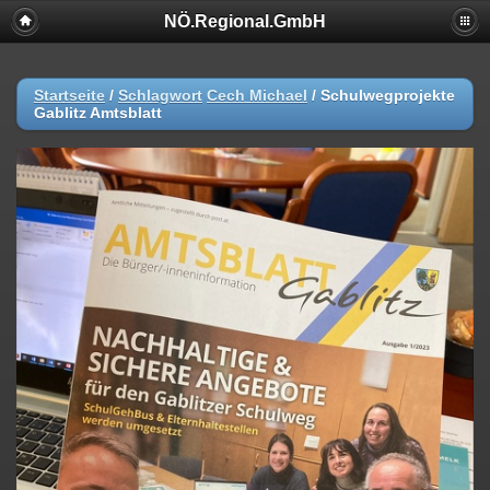
NÖ.Regional.GmbH
Startseite
/
Schlagwort
Cech Michael
/
Schulwegprojekte
Gablitz Amtsblatt