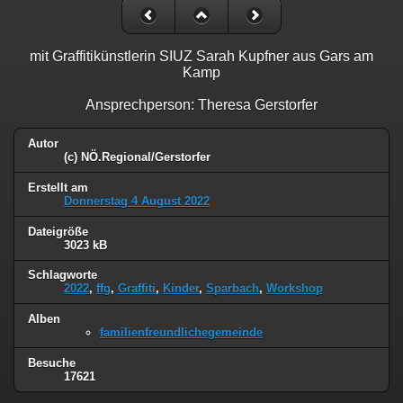
mit Graffitikünstlerin SIUZ Sarah Kupfner aus Gars am
Kamp
Ansprechperson: Theresa Gerstorfer
Autor
(c) NÖ.Regional/Gerstorfer
Erstellt am
Donnerstag 4 August 2022
Dateigröße
3023 kB
Schlagworte
2022
,
ffg
,
Graffiti
,
Kinder
,
Sparbach
,
Workshop
Alben
familienfreundlichegemeinde
Besuche
17621