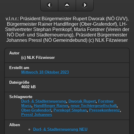
v.l.n.r.: Präsident Bürgermeister Rupert Dworak (NÖ GVV),
Bürgermeister Rainer Handlfinger (Ober-Grafendorf), LH-
Stellvertreter Stephan Pernkopf, Maria Forstner (Verein der
NÖ Dorf- und Stadterneuerung), Präsident Bürgermeister
Johannes Pressl (NÖ Gemeindebund) (c) NLK Filzwieser
Autor
(c) NLK Filzwieser
Erstellt am
Mittwoch 18 Oktober 2023
Dateigröße
4602 kB
Schlagworte
Dorf- & Stadterneuerung
,
Dworak Rupert
,
Forstner
Maria
,
Handlfinger Rainer
,
neue Tochtergesellschaft
,
Ober-Grafendorf
,
Pernkopf Stephan
,
Pressekonferenz
,
Pressl Johannes
Alben
Dorf- & Stadterneuerung NEU