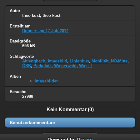
Autor
theo kust, theo kust
Erstellt am
Donnerstag 17 Juli 2014
Dateigröße
656 kB
Schlagworte
Altlengbach
,
Imagebild
,
Linienbus
,
Mobilität
,
NÖ-Mitte
,
ÖBB
,
Parkplatz
,
Wienerwald
,
Wiesel
Alben
Imagebilder
Besuche
27988
Kein Kommentar (0)
Benutzerkommentare
Powered by
Piwigo