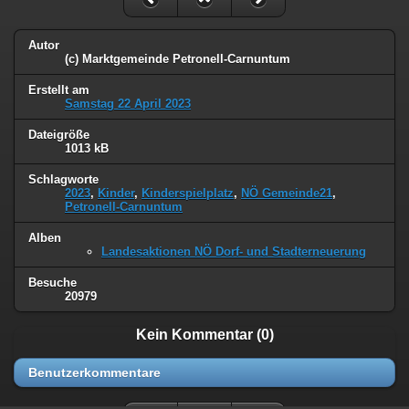
Autor
(c) Marktgemeinde Petronell-Carnuntum
Erstellt am
Samstag 22 April 2023
Dateigröße
1013 kB
Schlagworte
2023
,
Kinder
,
Kinderspielplatz
,
NÖ Gemeinde21
,
Petronell-Carnuntum
Alben
Landesaktionen NÖ Dorf- und Stadterneuerung
Besuche
20979
Kein Kommentar (0)
Benutzerkommentare