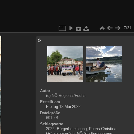
7/31
Autor
(c) NÖ.Regional/Fuchs
Erstellt am
Freitag 13 Mai 2022
Dateigröße
691 kB
Schlagworte
2022
,
Bürgerbeteiligung
,
Fuchs Christina
,
Grätzelgespräch
,
NÖ Stadterneuerung
,