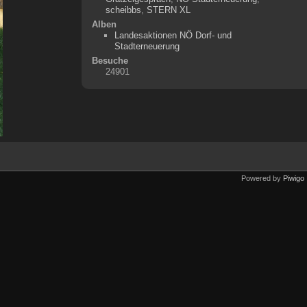
scheibbs
,
STERN XL
Alben
Landesaktionen NÖ Dorf- und
Stadterneuerung
Besuche
24901
Powered by
Piwigo