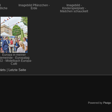
d
Imagebild Pflänzchen -
Imagebild -
liche
Erde
Kinderspielplatz -
Mädchen schauckelt
Europa in meiner
Gemeinde - Europatag
22 - Mistelbach Europa-
Café
ärts
|
Letzte Seite
Powered by
Piwigo