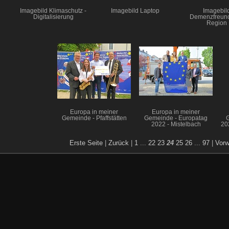
Imagebild Klimaschutz -
Imagebild Laptop
Imagebil
Digitalisierung
Demenzfreund
Region
Europa in meiner
Europa in meiner
Gemeinde - Pfaffstätten
Gemeinde - Europatag
2022 - Mistelbach
20
Erste Seite
|
Zurück
|
1
...
22
23
24
25
26
...
97
|
Vorw