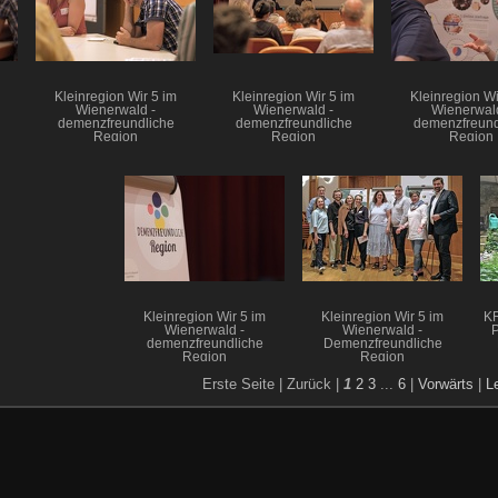
Kleinregion Wir 5 im
Kleinregion Wir 5 im
Kleinregion Wi
Wienerwald -
Wienerwald -
Wienerwald
demenzfreundliche
demenzfreundliche
demenzfreund
Region
Region
Region
Kleinregion Wir 5 im
Kleinregion Wir 5 im
KR
Wienerwald -
Wienerwald -
P
demenzfreundliche
Demenzfreundliche
Region
Region
Erste Seite |
Zurück |
1
2
3
...
6
|
Vorwärts
|
L