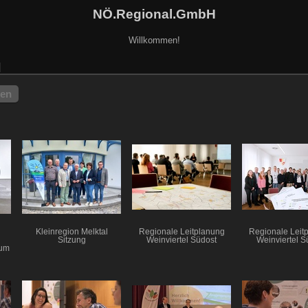
NÖ.Regional.GmbH
Willkommen!
hen
Kleinregion Melktal
Regionale Leitplanung
Regionale Leit
Sitzung
Weinviertel Südost
Weinviertel S
aum