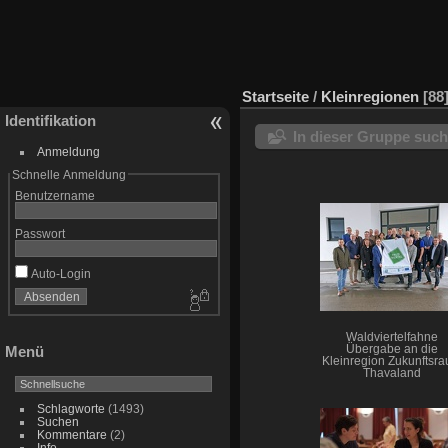
Startseite
/
Kleinregionen
88
Identifikation
In dieser Gruppe suc
Anmeldung
Schnelle Anmeldung
Benutzername
Passwort
Auto-Login
Waldviertelfahne
Übergabe an die
Menü
Kleinregion Zukunftsr
Thayaland
Schlagworte
(1493)
Suchen
Kommentare
(2)
Info