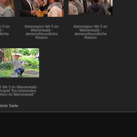
r 5 im
Kleinregion Wir 5 im
Kleinregion Wir 5 im
 -
Wienerwald -
Wienerwald -
liche
demenzfreundliche
demenzfreundliche
Region
Region
 Wir 5 im Wienerwald -
rojekt "Ein blühendes
Herz im Wienerwald"
etzte Seite