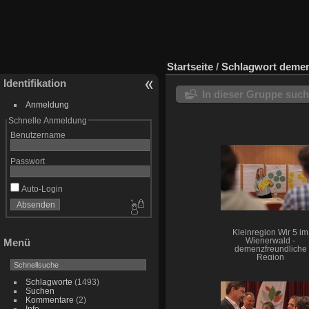
Startseite
/
Schlagwort
demen
Identifikation
In dieser Gruppe suc
Anmeldung
Schnelle Anmeldung
Benutzername
Passwort
Auto-Login
Kleinregion Wir 5 im
Wienerwald -
Menü
demenzfreundliche
Region
Schlagworte
(1493)
Suchen
Kommentare
(2)
Info