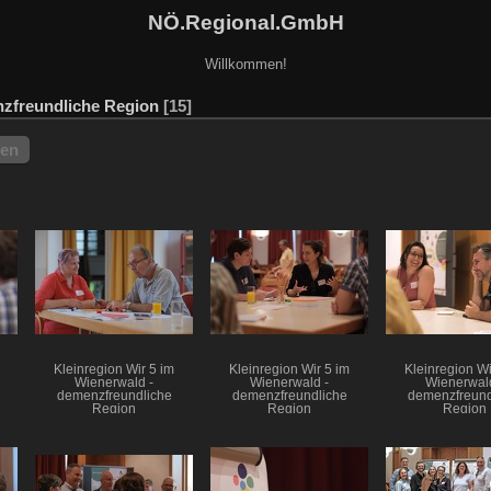
NÖ.Regional.GmbH
Willkommen!
zfreundliche Region
15
hen
Kleinregion Wir 5 im
Kleinregion Wir 5 im
Kleinregion Wi
Wienerwald -
Wienerwald -
Wienerwald
demenzfreundliche
demenzfreundliche
demenzfreund
Region
Region
Region