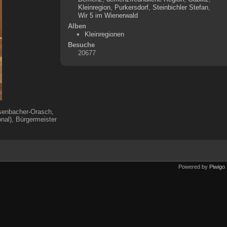
Kleinregion
,
Purkersdorf
,
Steinbichler Stefan
,
Wir 5 im Wienerwald
Alben
Kleinregionen
Besuche
20677
essenbacher-Orasch,
nal), Bürgermeister
Powered by
Piwigo