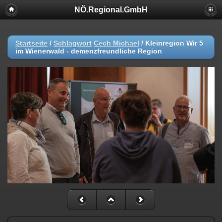
NÖ.Regional.GmbH
Startseite
/
Schlagwort
Cech Michael
/
Kleinregion Wir 5
im Wienerwald - demenzfreundliche Region