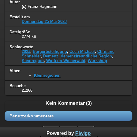
Autor
(c) Franz Hagmann
Erstellt am
Donnerstag 25 Mai 2023
Dateigröße
2774 kB
Schlagworte
2023
,
Bürgerbeteiligung
,
Cech Michael
,
Christine
Schneider
,
Demenz
,
demenzfreundliche Region
,
Kleinregion
,
Wir 5 im Wienerwald
,
Workshop
Alben
Kleinregionen
Besuche
21266
Kein Kommentar (0)
Benutzerkommentare
Powered by
Piwigo